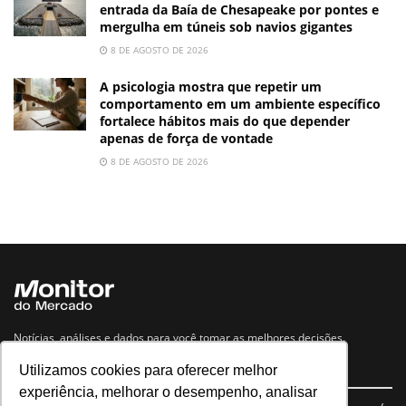
entrada da Baía de Chesapeake por pontes e
mergulha em túneis sob navios gigantes
8 DE AGOSTO DE 2026
A psicologia mostra que repetir um
comportamento em um ambiente específico
fortalece hábitos mais do que depender
apenas de força de vontade
8 DE AGOSTO DE 2026
Notícias, análises e dados para você tomar as melhores decisões.
Utilizamos cookies para oferecer melhor
Navegue no site
experiência, melhorar o desempenho, analisar