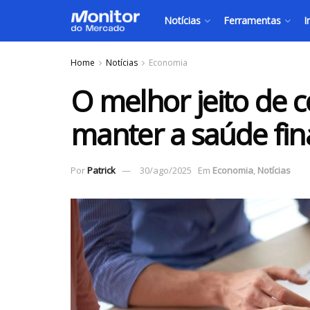
Notícias
Ferramentas
I
Home
Notícias
Economia
O melhor jeito de c
manter a saúde fin
Por
Patrick
30/ago/2025
Em
Economia
,
Notícias