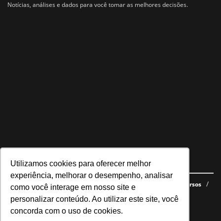
Notícias, análises e dados para você tomar as melhores decisões.
Utilizamos cookies para oferecer melhor
Navegue no site
experiência, melhorar o desempenho, analisar
Últimas notícias
Quem somos
E-books gratuitos
Cursos
como você interage em nosso site e
Política de privacidade
personalizar conteúdo. Ao utilizar este site, você
concorda com o uso de cookies.