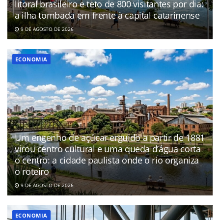
litoral brasileiro e teto de 800 visitantes por dia:
a ilha tombada em frente à capital catarinense
9 DE AGOSTO DE 2026
ECONOMIA
Um engenho de açúcar erguido a partir de 1881
virou centro cultural e uma queda d’água corta
o centro: a cidade paulista onde o rio organiza
o roteiro
9 DE AGOSTO DE 2026
ECONOMIA