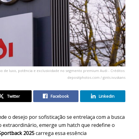
ão de luxo, potência e exclusividade no segmento premium Audi - Créditos:
depositphotos.com / gints.ivuskans
Twitter
Facebook
Linkedin
nde o desejo por sofisticação se entrelaça com a busca
go extraordinário, emerge um hatch que redefine o
Sportback 2025
carrega essa essência