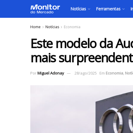
Notícias
Ferramentas
I
Home
Notícias
Economia
Este modelo da Au
mais surpreendent
Por
Miguel Adonay
28/ago/2025
Em
Economia
,
Notí