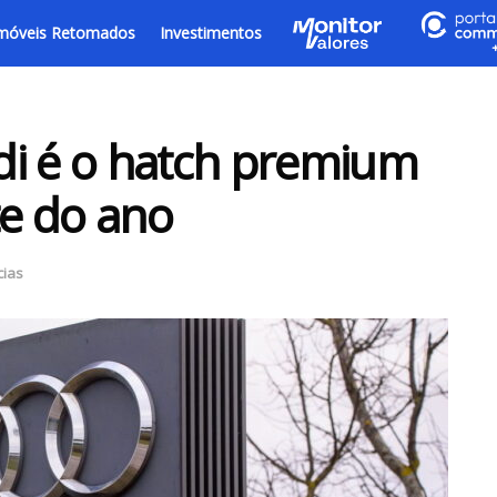
móveis Retomados
Investimentos
di é o hatch premium
e do ano
cias