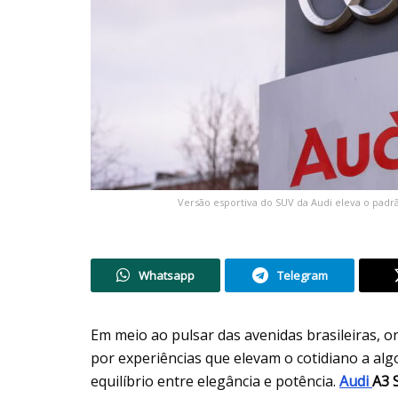
Versão esportiva do SUV da Audi eleva o padr
Whatsapp
Telegram
Em meio ao pulsar das avenidas brasileiras, o
por experiências que elevam o cotidiano a al
equilíbrio entre elegância e potência.
Audi
A3 