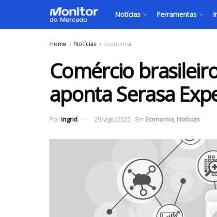
Notícias
Ferramentas
I
Home
Notícias
Economia
Comércio brasileir
aponta Serasa Exp
Por
Ingrid
29/ago/2025
Em
Economia
,
Notícias