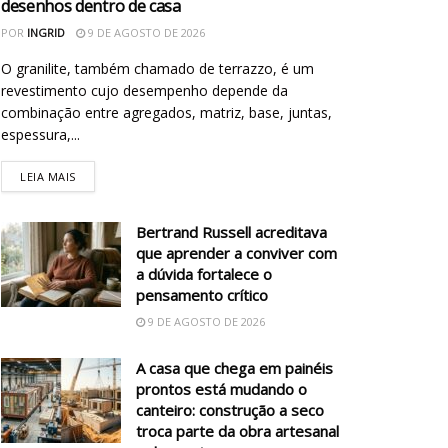
desenhos dentro de casa
POR
INGRID
9 DE AGOSTO DE 2026
O granilite, também chamado de terrazzo, é um
revestimento cujo desempenho depende da
combinação entre agregados, matriz, base, juntas,
espessura,...
LEIA MAIS
Bertrand Russell acreditava
que aprender a conviver com
a dúvida fortalece o
pensamento crítico
9 DE AGOSTO DE 2026
A casa que chega em painéis
prontos está mudando o
canteiro: construção a seco
troca parte da obra artesanal