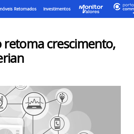
móveis Retomados
Investimentos
o retoma crescimento,
erian