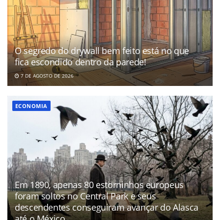
O segredo do drywall bem feito está no que
fica escondido dentro da parede!
7 DE AGOSTO DE 2026
ECONOMIA
Em 1890, apenas 80 estorninhos europeus
foram soltos no Central Park e seus
descendentes conseguiram avançar do Alasca
até o México