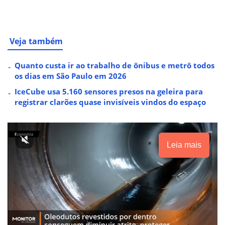
Veja também
Quanto custa ir ao trabalho de ônibus e metrô todos
os dias em São Paulo em 2026
IceCube usa 5.160 sensores presos na geleira para
registrar clarões quase invisíveis vindos do espaço
Leia mais