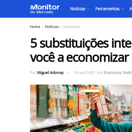
Notícias
Ferramentas
I
Home
Notícias
Economia
5 substituições int
você a economizar
Por
Miguel Adonay
01/set/2025
Em
Economia
,
Notíc