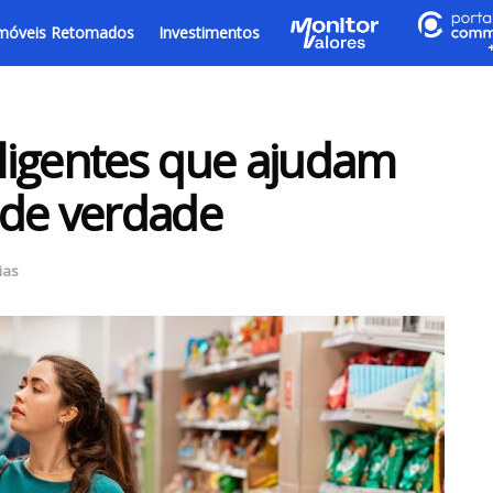
móveis Retomados
Investimentos
eligentes que ajudam
 de verdade
ias