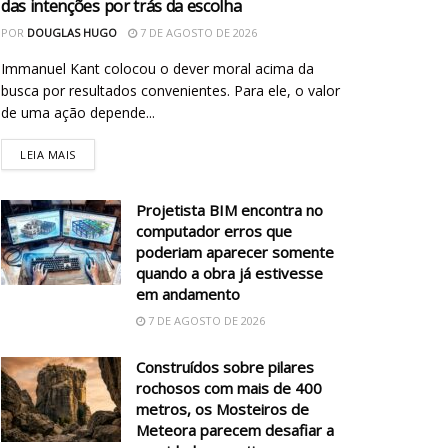
das intenções por trás da escolha
POR
DOUGLAS HUGO
7 DE AGOSTO DE 2026
Immanuel Kant colocou o dever moral acima da
busca por resultados convenientes. Para ele, o valor
de uma ação depende...
LEIA MAIS
Projetista BIM encontra no
computador erros que
poderiam aparecer somente
quando a obra já estivesse
em andamento
7 DE AGOSTO DE 2026
Construídos sobre pilares
rochosos com mais de 400
metros, os Mosteiros de
Meteora parecem desafiar a