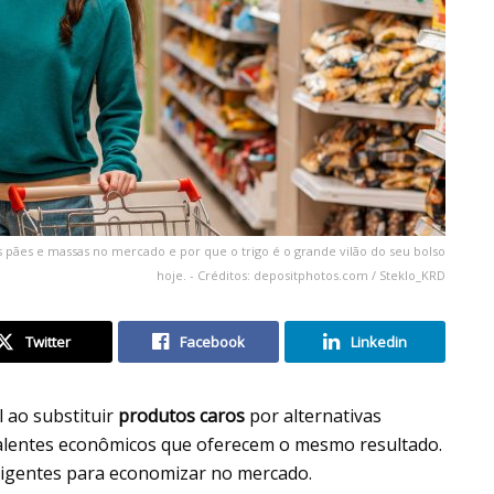
pães e massas no mercado e por que o trigo é o grande vilão do seu bolso
hoje. - Créditos: depositphotos.com / Steklo_KRD
Twitter
Facebook
Linkedin
 ao substituir
produtos caros
por alternativas
uivalentes econômicos que oferecem o mesmo resultado.
eligentes para economizar no mercado.