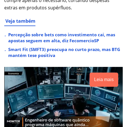
compre apenas o necessário, cortando despesas
extras em produtos supérfluos.
Veja também
Percepção sobre bets como investimento cai, mas
apostas seguem em alta, diz FecomercioSP
Smart Fit (SMFT3) preocupa no curto prazo, mas BTG
mantém tese positiva
Leia mais