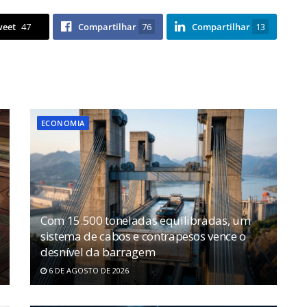
weet
47
Compartilhar
76
Compartilhar
13
ECONOMIA
Com 15.500 toneladas equilibradas, um
sistema de cabos e contrapesos vence o
desnível da barragem
6 DE AGOSTO DE 2026