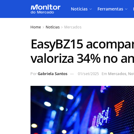
Notícias
Ferramentas
Home
Notícias
Mercados
EasyBZ15 acompan
valoriza 34% no a
Por
Gabriela Santos
01/set/2025
Em
Mercados
,
Not