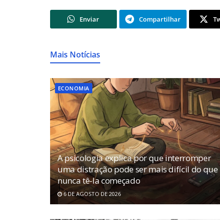
Enviar
Compartilhar
T
Mais Notícias
ECONOMIA
A psicologia explica por que interromper
uma distração pode ser mais difícil do que
nunca tê-la começado
6 DE AGOSTO DE 2026