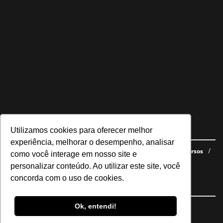
Utilizamos cookies para oferecer melhor
Navegue no site
experiência, melhorar o desempenho, analisar
Últimas notícias
Quem somos
E-books gratuitos
Cursos
como você interage em nosso site e
Política de privacidade
personalizar conteúdo. Ao utilizar este site, você
concorda com o uso de cookies.
Siga nossas redes
Ok, entendi!