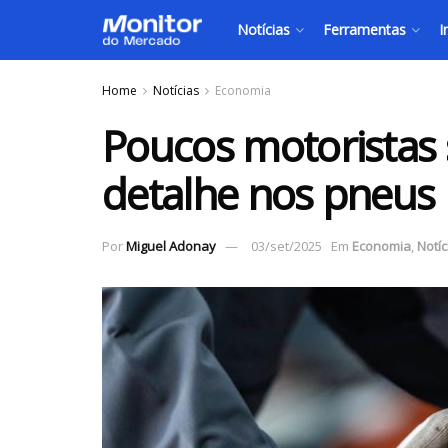
Notícias
Ferramentas
I
Home
Notícias
Economia
Poucos motoristas
detalhe nos pneus
Por
Miguel Adonay
03/set/2025
Em
Economia
,
Notíc