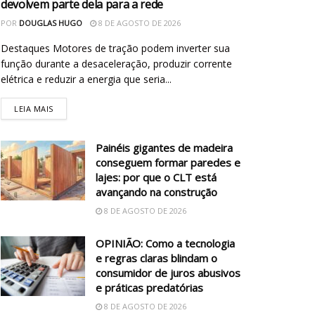
devolvem parte dela para a rede
POR
DOUGLAS HUGO
8 DE AGOSTO DE 2026
Destaques Motores de tração podem inverter sua
função durante a desaceleração, produzir corrente
elétrica e reduzir a energia que seria...
LEIA MAIS
Painéis gigantes de madeira
conseguem formar paredes e
lajes: por que o CLT está
avançando na construção
8 DE AGOSTO DE 2026
OPINIÃO: Como a tecnologia
e regras claras blindam o
consumidor de juros abusivos
e práticas predatórias
8 DE AGOSTO DE 2026