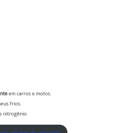
ente
em carros e motos.
eus frios.
e nitrogênio.
res opções de veículos!