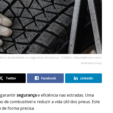
m a durabilidade e a segurança dos pneus - Créditos: depositphotos.com /
AndrewLozovyi
Twitter
Facebook
Linkedin
 garantir
segurança
e eficiência nas estradas. Uma
e combustível e reduzir a vida útil dos pneus. Este
m de forma precisa.