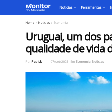
Notícias
Ferramentas
I
Home
Notícias
Economia
Uruguai, um dos p
qualidade de vida 
Por
Patrick
07/set/2025
Em
Economia
,
Notícias