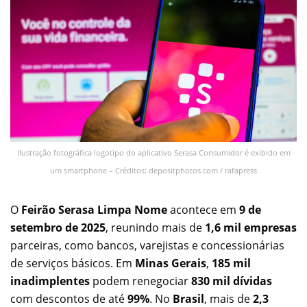
Ilustração fotográfica logotipo do aplicativo Serasa Consumidor é exibido em
um smartphone – Créditos: depositphotos.com / rafapress
O
Feirão Serasa Limpa Nome
acontece em
9 de
setembro de 2025
, reunindo mais de
1,6 mil empresas
parceiras, como bancos, varejistas e concessionárias
de serviços básicos. Em
Minas Gerais
,
185 mil
inadimplentes
podem renegociar
830 mil dívidas
com descontos de até
99%
. No
Brasil
, mais de
2,3