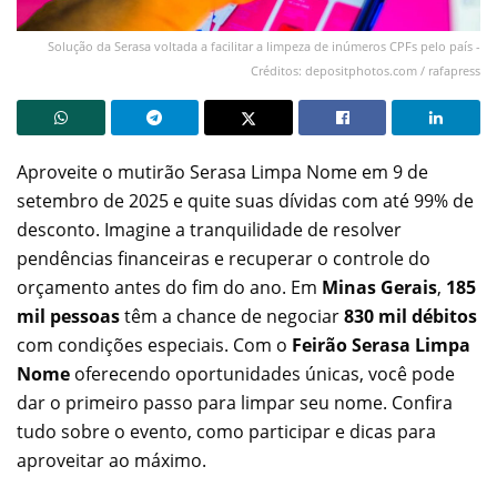
Solução da Serasa voltada a facilitar a limpeza de inúmeros CPFs pelo país -
Créditos: depositphotos.com / rafapress
Aproveite o mutirão Serasa Limpa Nome em 9 de
setembro de 2025 e quite suas dívidas com até 99% de
desconto. Imagine a tranquilidade de resolver
pendências financeiras e recuperar o controle do
orçamento antes do fim do ano. Em
Minas Gerais
,
185
mil pessoas
têm a chance de negociar
830 mil débitos
com condições especiais. Com o
Feirão Serasa Limpa
Nome
oferecendo oportunidades únicas, você pode
dar o primeiro passo para limpar seu nome. Confira
tudo sobre o evento, como participar e dicas para
aproveitar ao máximo.