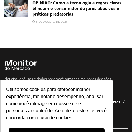
OPINIÃO: Como a tecnologia e regras claras
blindam o consumidor de juros abusivos e
práticas predatórias
8 DE AGOSTO DE 2026
Notícias, análises e dados para você tomar as melhores decisões.
Utilizamos cookies para oferecer melhor
Navegue no site
experiência, melhorar o desempenho, analisar
Últimas notícias
Quem somos
E-books gratuitos
Cursos
como você interage em nosso site e
Política de privacidade
personalizar conteúdo. Ao utilizar este site, você
concorda com o uso de cookies.
Siga nossas redes