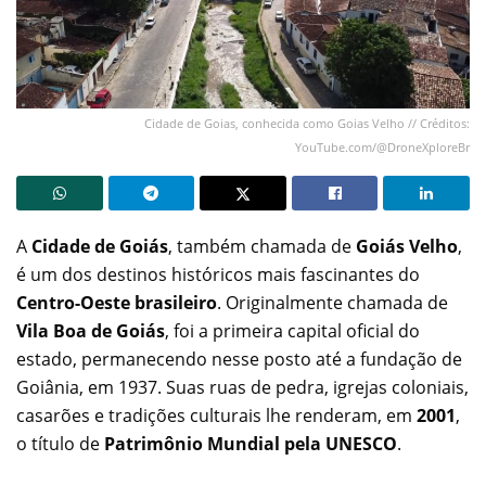
Cidade de Goias, conhecida como Goias Velho // Créditos:
YouTube.com/@DroneXploreBr
A
Cidade de Goiás
, também chamada de
Goiás Velho
,
é um dos destinos históricos mais fascinantes do
Centro-Oeste brasileiro
. Originalmente chamada de
Vila Boa de Goiás
, foi a primeira capital oficial do
estado, permanecendo nesse posto até a fundação de
Goiânia, em 1937. Suas ruas de pedra, igrejas coloniais,
casarões e tradições culturais lhe renderam, em
2001
,
o título de
Patrimônio Mundial pela UNESCO
.