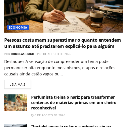
ECONOMIA
Pessoas costumam superestimar o quanto entendem
um assunto até precisarem explicá-lo para alguém
POR
DOUGLAS HUGO
6 DE AGOSTO DE 2026
Destaques A sensação de compreender um tema pode
permanecer alta enquanto mecanismos, etapas e relações
causais ainda estão vagos ou...
LEIA MAIS
Perfumista treina o nariz para transformar
centenas de matérias-primas em um cheiro
reconhecível
6 DE AGOSTO DE 2026
“Instalei energia solar e a primeira chuva