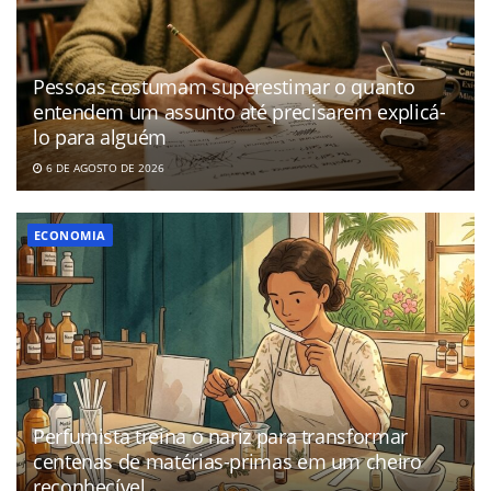
Pessoas costumam superestimar o quanto
entendem um assunto até precisarem explicá-
lo para alguém
6 DE AGOSTO DE 2026
ECONOMIA
Perfumista treina o nariz para transformar
centenas de matérias-primas em um cheiro
reconhecível