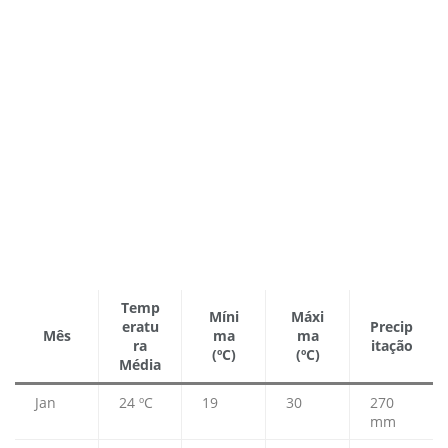
Temp
Míni
Máxi
eratu
Precip
Mês
ma
ma
ra
itação
(ºC)
(ºC)
Média
Jan
24 ºC
19
30
270
mm