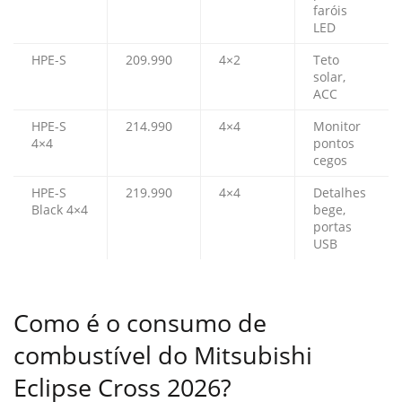
faróis
LED
HPE-S
209.990
4×2
Teto
solar,
ACC
HPE-S
214.990
4×4
Monitor
4×4
pontos
cegos
HPE-S
219.990
4×4
Detalhes
Black 4×4
bege,
portas
USB
Como é o consumo de
combustível do Mitsubishi
Eclipse Cross 2026?