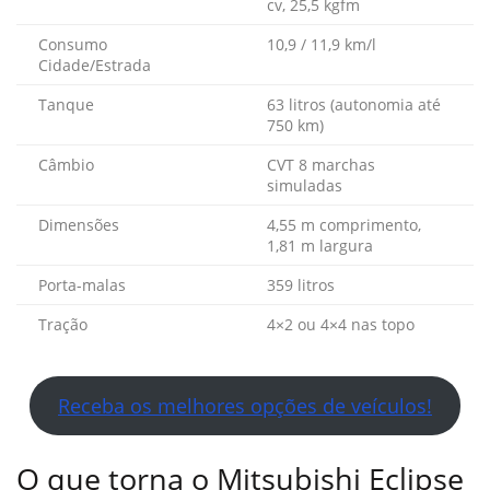
cv, 25,5 kgfm
Consumo
10,9 / 11,9 km/l
Cidade/Estrada
Tanque
63 litros (autonomia até
750 km)
Câmbio
CVT 8 marchas
simuladas
Dimensões
4,55 m comprimento,
1,81 m largura
Porta-malas
359 litros
Tração
4×2 ou 4×4 nas topo
Receba os melhores opções de veículos!
O que torna o Mitsubishi Eclipse