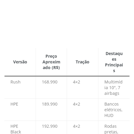
Destaqu
Preço
es
Versão
Aproxim
Tração
Principai
ado (R$)
s
Rush
168.990
4×2
Multimíd
ia 10″, 7
airbags
HPE
189.990
4×2
Bancos
elétricos,
HUD
HPE
192.990
4×2
Rodas
Black
pretas,