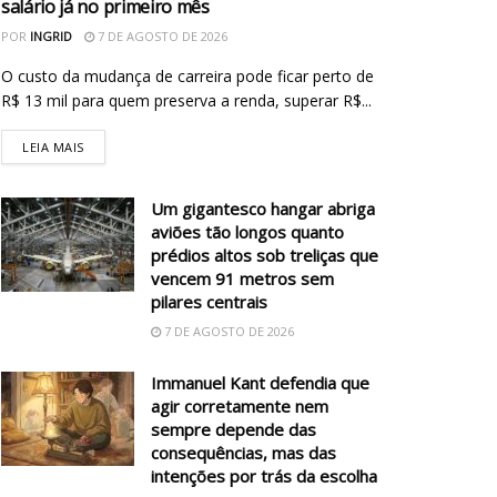
salário já no primeiro mês
POR
INGRID
7 DE AGOSTO DE 2026
O custo da mudança de carreira pode ficar perto de
R$ 13 mil para quem preserva a renda, superar R$...
LEIA MAIS
Um gigantesco hangar abriga
aviões tão longos quanto
prédios altos sob treliças que
vencem 91 metros sem
pilares centrais
7 DE AGOSTO DE 2026
Immanuel Kant defendia que
agir corretamente nem
sempre depende das
consequências, mas das
intenções por trás da escolha