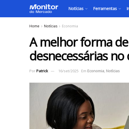
Notícias
Ferramentas
I
Home
Notícias
Economia
A melhor forma de 
desnecessárias no d
Por
Patrick
16/set/2025
Em
Economia
,
Notícias