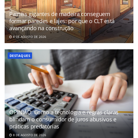
Painéis gigantes de madeira conseguem
formar paredes e lajes: por que o CLT está
avançando na construção
8 DE AGOSTO DE 2026
DESTAQUES
OPINIÃO: Como a tecnologia e regras claras
blindam o consumidor de juros abusivos e
práticas predatórias
8 DE AGOSTO DE 2026