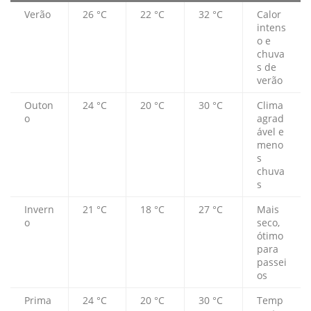
Verão
26 °C
22 °C
32 °C
Calor
intens
o e
chuva
s de
verão
Outon
24 °C
20 °C
30 °C
Clima
o
agrad
ável e
meno
s
chuva
s
Invern
21 °C
18 °C
27 °C
Mais
o
seco,
ótimo
para
passei
os
Prima
24 °C
20 °C
30 °C
Temp