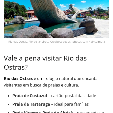
Rio das Ostras, Rio de Janeiro // Créditos: depositphotos.com / alxcoimbra
Vale a pena visitar Rio das
Ostras?
Rio das Ostras
é um refúgio natural que encanta
visitantes em busca de praias e cultura.
Praia de Costazul
– cartão-postal da cidade
Praia da Tartaruga
– ideal para famílias
Praia Virgem
e
Praia do Abricó
– preservadas e