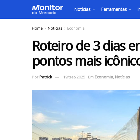
Notícias
Ferramentas
I
Home
Notícias
Economia
Roteiro de 3 dias 
pontos mais icônic
Por
Patrick
19/set/2025
Em
Economia
,
Notícias