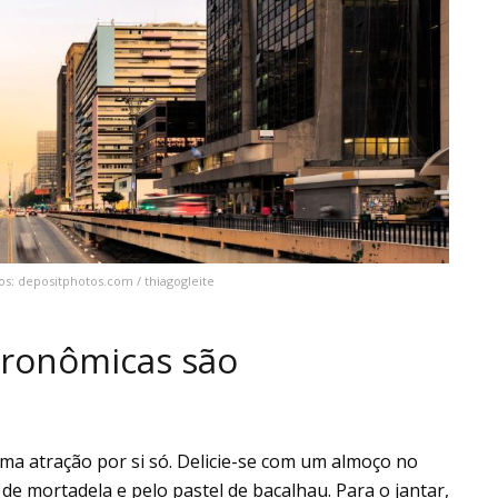
os: depositphotos.com / thiagogleite
tronômicas são
ma atração por si só. Delicie-se com um almoço no
e mortadela e pelo pastel de bacalhau. Para o jantar,