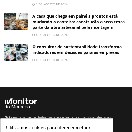
9 DE AGOSTO DE 2026
A casa que chega em painéis prontos está
mudando o canteiro: construção a seco troca
parte da obra artesanal pela montagem
8 DE AGOSTO DE 2026
O consultor de sustentabilidade transforma
indicadores em decisões para as empresas
8 DE AGOSTO DE 2026
Notícias, análises e dados para você tomar as melhores decisões.
Utilizamos cookies para oferecer melhor
Navegue no site