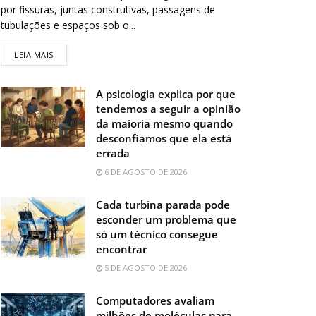
por fissuras, juntas construtivas, passagens de
tubulações e espaços sob o...
LEIA MAIS
A psicologia explica por que
tendemos a seguir a opinião
da maioria mesmo quando
desconfiamos que ela está
errada
6 DE AGOSTO DE 2026
Cada turbina parada pode
esconder um problema que
só um técnico consegue
encontrar
5 DE AGOSTO DE 2026
Computadores avaliam
milhões de moléculas para