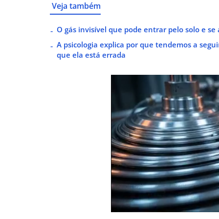
Veja também
O gás invisível que pode entrar pelo solo e s
A psicologia explica por que tendemos a seg
que ela está errada