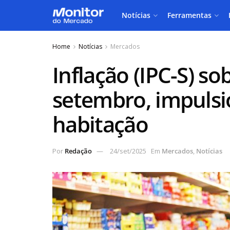
Notícias
Ferramentas
Home
Notícias
Mercados
Inflação (IPC-S) s
setembro, impulsi
habitação
Por
Redação
24/set/2025
Em
Mercados
,
Notícias