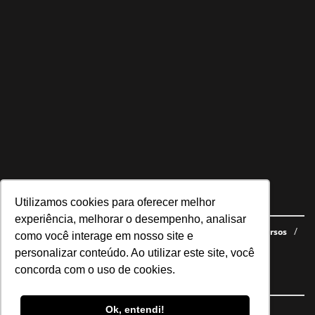
Utilizamos cookies para oferecer melhor
Navegue no site
experiência, melhorar o desempenho, analisar
Últimas notícias
Quem somos
E-books gratuitos
Cursos
como você interage em nosso site e
Política de privacidade
personalizar conteúdo. Ao utilizar este site, você
concorda com o uso de cookies.
Siga nossas redes
Ok, entendi!