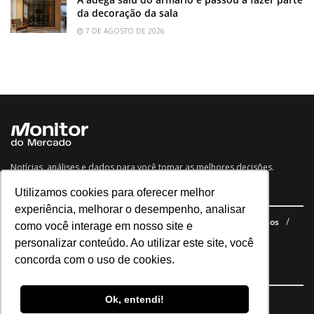
da decoração da sala
7 DE AGOSTO DE 2026
Notícias, análises e dados para você tomar as melhores decisões.
Utilizamos cookies para oferecer melhor
Navegue no site
experiência, melhorar o desempenho, analisar
Últimas notícias
Quem somos
E-books gratuitos
Cursos
como você interage em nosso site e
Política de privacidade
personalizar conteúdo. Ao utilizar este site, você
concorda com o uso de cookies.
Siga nossas redes
Ok, entendi!