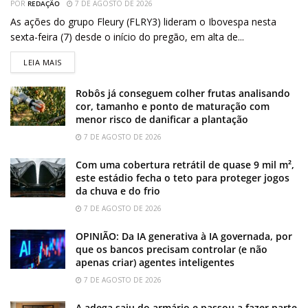
POR
REDAÇÃO
7 DE AGOSTO DE 2026
As ações do grupo Fleury (FLRY3) lideram o Ibovespa nesta
sexta-feira (7) desde o início do pregão, em alta de...
LEIA MAIS
Robôs já conseguem colher frutas analisando
cor, tamanho e ponto de maturação com
menor risco de danificar a plantação
7 DE AGOSTO DE 2026
Com uma cobertura retrátil de quase 9 mil m²,
este estádio fecha o teto para proteger jogos
da chuva e do frio
7 DE AGOSTO DE 2026
OPINIÃO: Da IA generativa à IA governada, por
que os bancos precisam controlar (e não
apenas criar) agentes inteligentes
7 DE AGOSTO DE 2026
A adega saiu do armário e passou a fazer parte