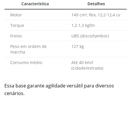
Característica
Detalhes
Motor
149 cm³, flex, 12,2-12,4 cv
Torque
1,2-1,3 kgfm
Freios
UBS (disco/tambor)
Peso em ordem de
127 kg
marcha
Consumo médio
Até 40 km/l
(cidade/estrada)
Essa base garante agilidade versátil para diversos
cenários.