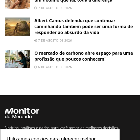
7 DE AGOSTO DE 2026
Albert Camus defendia que continuar
caminhando também pode ser uma forma de
responder ao absurdo da vida
7 DE AGOSTO DE 2026
O mercado de carbono abre espaço para uma
profissão que poucos conhecem!
6 DE AGOSTO DE 2026
Notícias, análises e dados para você tomar as melhores decisões.
Utilizamos cookies para oferecer melhor