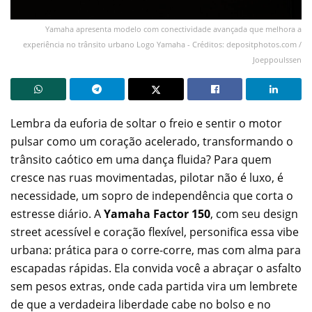
Yamaha apresenta modelo com conectividade avançada que melhora a
experiência no trânsito urbano Logo Yamaha - Créditos: depositphotos.com /
Joeppoulssen
Lembra da euforia de soltar o freio e sentir o motor
pulsar como um coração acelerado, transformando o
trânsito caótico em uma dança fluida? Para quem
cresce nas ruas movimentadas, pilotar não é luxo, é
necessidade, um sopro de independência que corta o
estresse diário. A
Yamaha Factor 150
, com seu design
street acessível e coração flexível, personifica essa vibe
urbana: prática para o corre-corre, mas com alma para
escapadas rápidas. Ela convida você a abraçar o asfalto
sem pesos extras, onde cada partida vira um lembrete
de que a verdadeira liberdade cabe no bolso e no