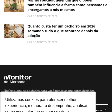
Michel Foucault defendia que o poder
também influencia a forma como pensamos e
enxergamos a nós mesmos
8 DE AGOSTO DE 2026
Quanto custa ter um cachorro em 2026
somando tudo o que acontece depois da
adoção
8 DE AGOSTO DE 2026
Notícias, análises e dados para você tomar as melhores decisões.
Utilizamos cookies para oferecer melhor
Navegue no site
experiência, melhorar o desempenho, analisar
Últimas notícias
Quem somos
E-books gratuitos
Cursos
como você interage em nosso site e