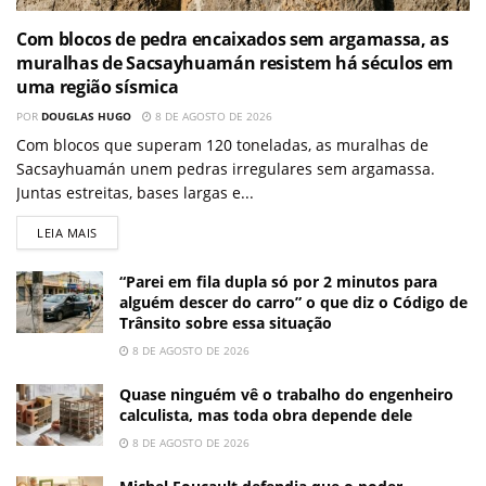
Com blocos de pedra encaixados sem argamassa, as
muralhas de Sacsayhuamán resistem há séculos em
uma região sísmica
POR
DOUGLAS HUGO
8 DE AGOSTO DE 2026
Com blocos que superam 120 toneladas, as muralhas de
Sacsayhuamán unem pedras irregulares sem argamassa.
Juntas estreitas, bases largas e...
LEIA MAIS
“Parei em fila dupla só por 2 minutos para
alguém descer do carro” o que diz o Código de
Trânsito sobre essa situação
8 DE AGOSTO DE 2026
Quase ninguém vê o trabalho do engenheiro
calculista, mas toda obra depende dele
8 DE AGOSTO DE 2026