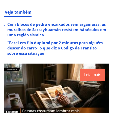
Veja também
Com blocos de pedra encaixados sem argamassa, as
muralhas de Sacsayhuamán resistem há séculos em
uma região sísmica
“Parei em fila dupla só por 2 minutos para alguém
descer do carro” o que diz o Código de Trânsito
sobre essa situação
Leia mais