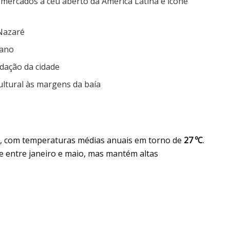
mercados a céu aberto da América Latina e ícone
 Nazaré
bano
ndação da cidade
cultural às margens da baía
do, com temperaturas médias anuais em torno de
27 ºC
.
e entre janeiro e maio, mas mantém altas