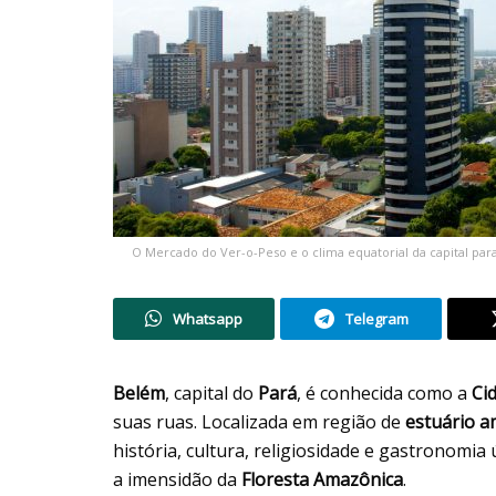
O Mercado do Ver-o-Peso e o clima equatorial da capital par
Whatsapp
Telegram
Belém
, capital do
Pará
, é conhecida como a
Ci
suas ruas. Localizada em região de
estuário a
história, cultura, religiosidade e gastronomia
a imensidão da
Floresta Amazônica
.