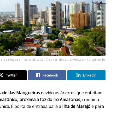
aense situada em baixa altitude - Créditos: depositphotos.com / vtupinamba
Twitter
Facebook
Linkedin
dade das Mangueiras
devido às árvores que enfeitam
mazônico, próxima à foz do rio Amazonas
, combina
 única. É porta de entrada para a
Ilha de Marajó
e para