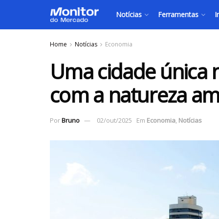
Notícias
Ferramentas
I
Home
Notícias
Economia
Uma cidade única no
com a natureza am
Por
Bruno
02/out/2025
Em
Economia
,
Notícias