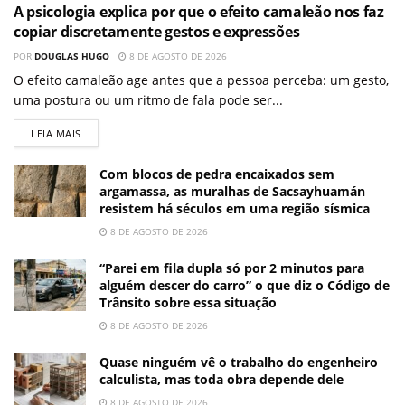
A psicologia explica por que o efeito camaleão nos faz
copiar discretamente gestos e expressões
POR
DOUGLAS HUGO
8 DE AGOSTO DE 2026
O efeito camaleão age antes que a pessoa perceba: um gesto,
uma postura ou um ritmo de fala pode ser...
LEIA MAIS
Com blocos de pedra encaixados sem
argamassa, as muralhas de Sacsayhuamán
resistem há séculos em uma região sísmica
8 DE AGOSTO DE 2026
“Parei em fila dupla só por 2 minutos para
alguém descer do carro” o que diz o Código de
Trânsito sobre essa situação
8 DE AGOSTO DE 2026
Quase ninguém vê o trabalho do engenheiro
calculista, mas toda obra depende dele
8 DE AGOSTO DE 2026