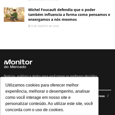
Michel Foucault defendia que o poder
também influencia a forma como pensamos e
enxergamos a nós mesmos
8 DE AGOSTO DE 2026
Notícias, análises e dados para você tomar as melhores decisões.
Utilizamos cookies para oferecer melhor
Navegue no site
experiência, melhorar o desempenho, analisar
Últimas notícias
Quem somos
E-books gratuitos
Cursos
como você interage em nosso site e
Política de privacidade
personalizar conteúdo. Ao utilizar este site, você
concorda com o uso de cookies.