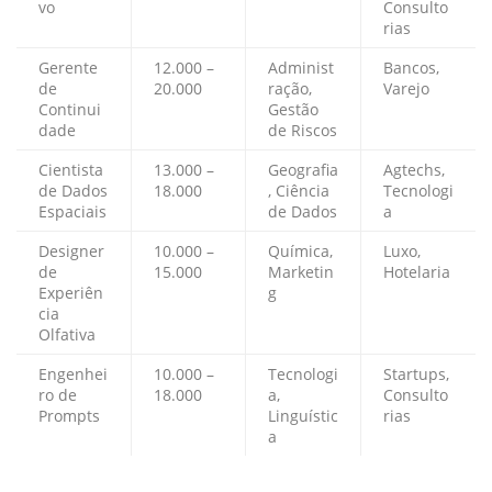
vo
Consulto
rias
Gerente
12.000 –
Administ
Bancos,
de
20.000
ração,
Varejo
Continui
Gestão
dade
de Riscos
Cientista
13.000 –
Geografia
Agtechs,
de Dados
18.000
, Ciência
Tecnologi
Espaciais
de Dados
a
Designer
10.000 –
Química,
Luxo,
de
15.000
Marketin
Hotelaria
Experiên
g
cia
Olfativa
Engenhei
10.000 –
Tecnologi
Startups,
ro de
18.000
a,
Consulto
Prompts
Linguístic
rias
a