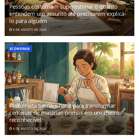
Pessoas costumam superestimar o quanto
entendem um assunto até precisarem explicá-
lo para alguém
6 DE AGOSTO DE 2026
ECONOMIA
Perfumista treina o nariz para transformar
centenas de matérias-primas em um cheiro
reconhecível
6 DE AGOSTO DE 2026