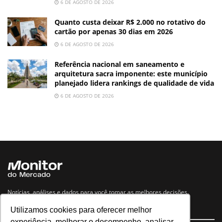
6 DE AGOSTO DE 2026
Quanto custa deixar R$ 2.000 no rotativo do
cartão por apenas 30 dias em 2026
6 DE AGOSTO DE 2026
Referência nacional em saneamento e
arquitetura sacra imponente: este município
planejado lidera rankings de qualidade de vida
6 DE AGOSTO DE 2026
Notícias, análises e dados para você tomar as melhores decisões.
Utilizamos cookies para oferecer melhor
Navegue no site
experiência, melhorar o desempenho, analisar