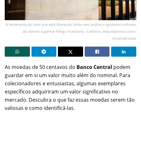
A ferramenta do Inter que está liberando limite sem análise e ajudando milhares
de clientes a ganhar fôlego financeiro - Créditos: depositphotos.com /
rmcarvalhobsb
As moedas de 50 centavos do
Banco Central
podem
guardar em si um valor muito além do nominal. Para
colecionadores e entusiastas, algumas exemplares
específicos adquiriram um valor significativo no
mercado. Descubra o que faz essas moedas serem tão
valiosas e como identificá-las.