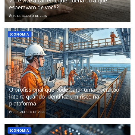
Você vive a carreira que queria ou a que
esperavam de você?
10 DE AGOSTO DE 2026
ECONOMIA
O profissional que pode parar uma operação
inteira quando identifica um risco na
plataforma
9 DE AGOSTO DE 2026
ECONOMIA