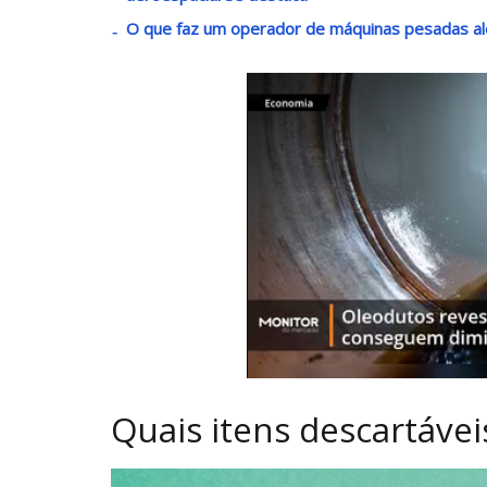
O que faz um operador de máquinas pesadas al
Quais itens descartáve