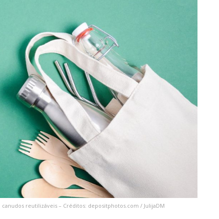
canudos reutilizáveis – Créditos: depositphotos.com / JulijaDM