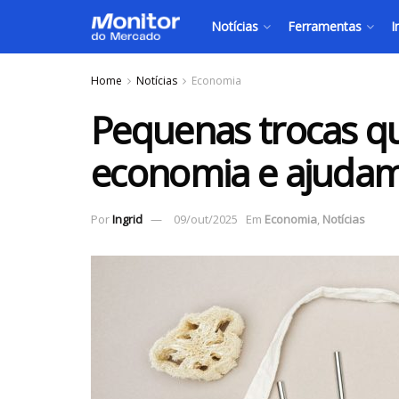
Notícias
Ferramentas
I
Home
Notícias
Economia
Pequenas trocas q
economia e ajudam
Por
Ingrid
09/out/2025
Em
Economia
,
Notícias