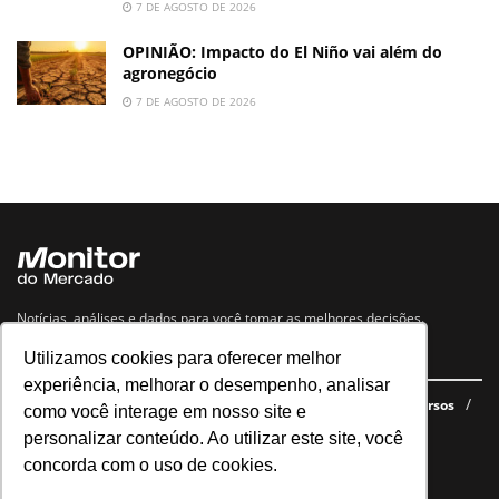
7 DE AGOSTO DE 2026
OPINIÃO: Impacto do El Niño vai além do
agronegócio
7 DE AGOSTO DE 2026
Notícias, análises e dados para você tomar as melhores decisões.
Utilizamos cookies para oferecer melhor
Navegue no site
experiência, melhorar o desempenho, analisar
Últimas notícias
Quem somos
E-books gratuitos
Cursos
como você interage em nosso site e
Política de privacidade
personalizar conteúdo. Ao utilizar este site, você
concorda com o uso de cookies.
Siga nossas redes