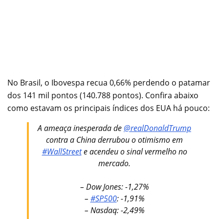
No Brasil, o Ibovespa recua 0,66% perdendo o patamar
dos 141 mil pontos (140.788 pontos). Confira abaixo
como estavam os principais índices dos EUA há pouco:
A ameaça inesperada de
@realDonaldTrump
contra a China derrubou o otimismo em
#WallStreet
e acendeu o sinal vermelho no
mercado.
– Dow Jones: -1,27%
–
#SP500
: -1,91%
– Nasdaq: -2,49%