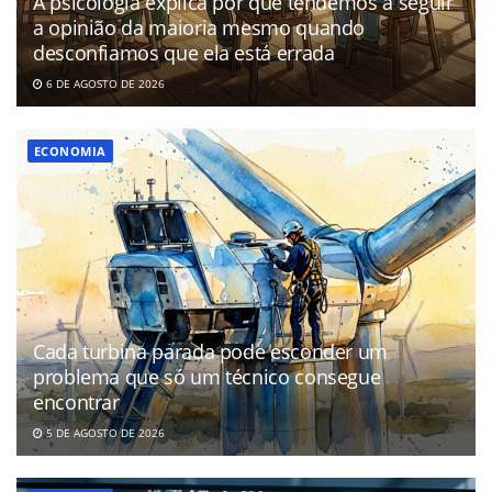
A psicologia explica por que tendemos a seguir
a opinião da maioria mesmo quando
desconfiamos que ela está errada
6 DE AGOSTO DE 2026
ECONOMIA
Cada turbina parada pode esconder um
problema que só um técnico consegue
encontrar
5 DE AGOSTO DE 2026