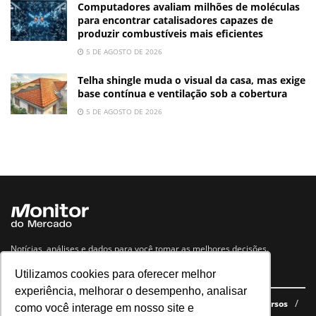
Computadores avaliam milhões de moléculas
para encontrar catalisadores capazes de
produzir combustíveis mais eficientes
5 DE AGOSTO DE 2026
Telha shingle muda o visual da casa, mas exige
base contínua e ventilação sob a cobertura
5 DE AGOSTO DE 2026
Notícias, análises e dados para você tomar as melhores decisões.
Utilizamos cookies para oferecer melhor
Navegue no site
experiência, melhorar o desempenho, analisar
Últimas notícias
Quem somos
E-books gratuitos
Cursos
como você interage em nosso site e