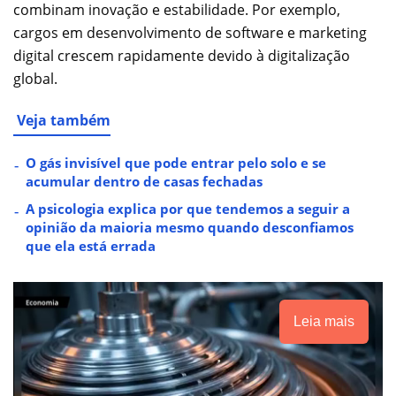
combinam inovação e estabilidade. Por exemplo,
cargos em desenvolvimento de software e marketing
digital crescem rapidamente devido à digitalização
global.
Veja também
O gás invisível que pode entrar pelo solo e se
acumular dentro de casas fechadas
A psicologia explica por que tendemos a seguir a
opinião da maioria mesmo quando desconfiamos
que ela está errada
Leia mais