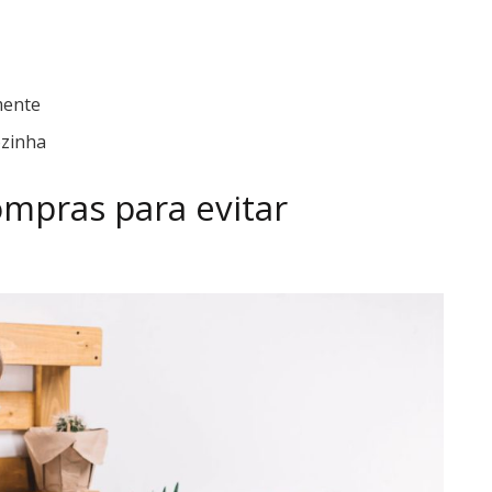
mente
ozinha
mpras para evitar