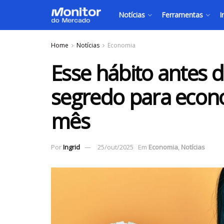
Notícias
Ferramentas
I
Home
Notícias
Economia
Esse hábito antes d
segredo para econ
mês
Por
Ingrid
25/out/2025
Em
Economia
,
Notícias