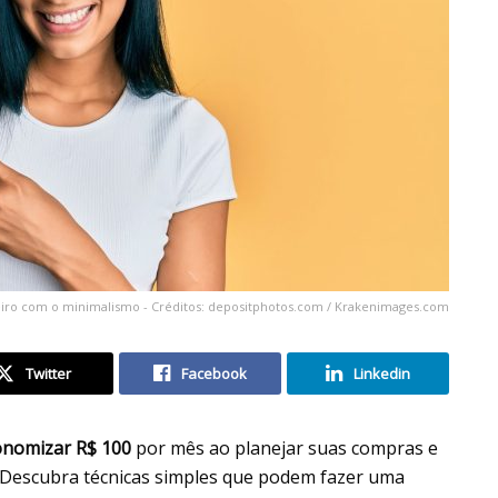
iro com o minimalismo - Créditos: depositphotos.com / Krakenimages.com
Twitter
Facebook
Linkedin
onomizar R$ 100
por mês ao planejar suas compras e
. Descubra técnicas simples que podem fazer uma