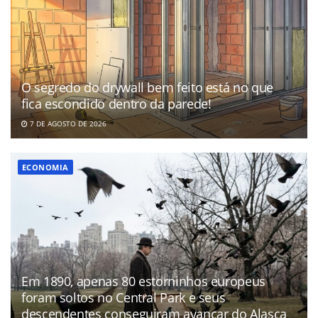
O segredo do drywall bem feito está no que
fica escondido dentro da parede!
7 DE AGOSTO DE 2026
ECONOMIA
Em 1890, apenas 80 estorninhos europeus
foram soltos no Central Park e seus
descendentes conseguiram avançar do Alasca