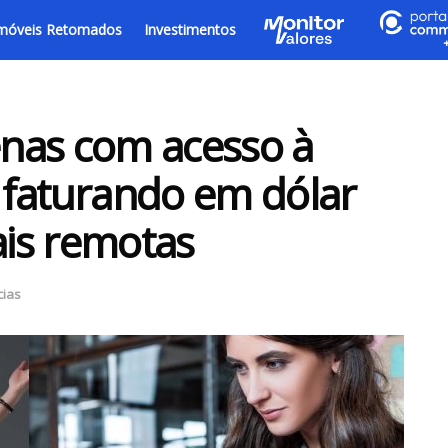
móveis Retomados
Investimentos
nas com acesso à
o faturando em dólar
ais remotas
cias