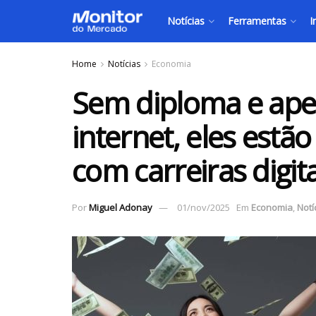
Notícias
Ferramentas
I
Home
Notícias
Economia
Sem diploma e ape
internet, eles estã
com carreiras digit
Por
Miguel Adonay
01/nov/2025
Em
Economia
,
Notí