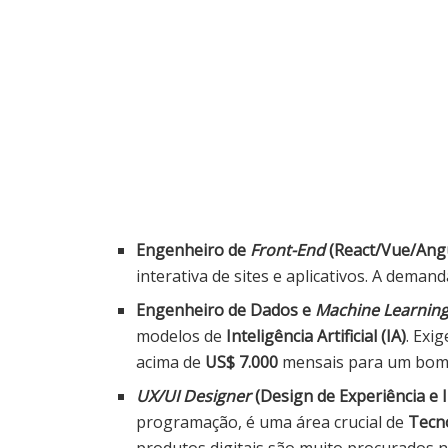
Engenheiro de
Front-End
(React/Vue/Angu
interativa de sites e aplicativos. A deman
Engenheiro de Dados e
Machine Learnin
modelos de
Inteligência Artificial (IA)
. Exi
acima de
US$ 7.000
mensais para um bom n
UX/UI Designer
(Design de Experiência e I
programação, é uma área crucial de
Tecn
produtos digitais são muito procurados n