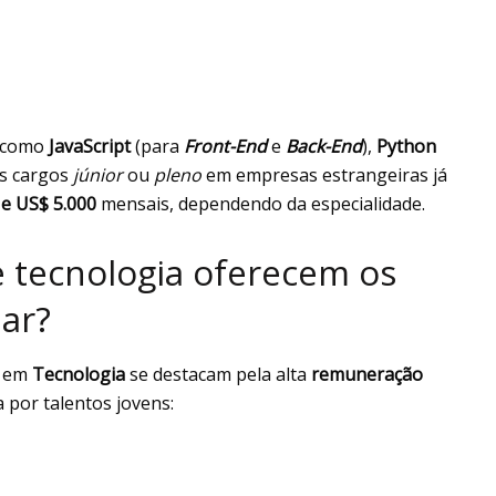
s como
JavaScript
(para
Front-End
e
Back-End
),
Python
os cargos
júnior
ou
pleno
em empresas estrangeiras já
 e US$ 5.000
mensais, dependendo da especialidade.
e tecnologia oferecem os
lar?
s em
Tecnologia
se destacam pela alta
remuneração
por talentos jovens: