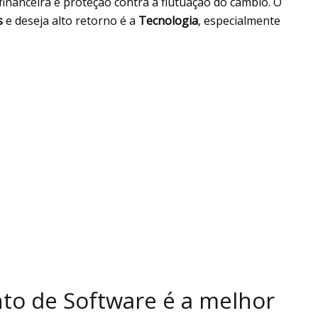
financeira e proteção contra a flutuação do câmbio. O
s
e deseja alto retorno é a
Tecnologia
, especialmente
to de Software é a melhor