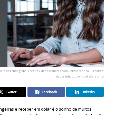
 e da renda global Créditos: depositphotos.com / AllaSerebrina - Créditos:
depositphotos.com / AllaSerebrina
Twitter
Facebook
Linkedin
geiras e receber em dólar é o sonho de muitos