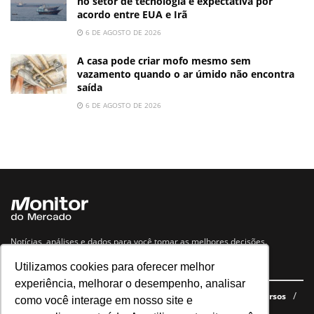
no setor de tecnologia e expectativa por
acordo entre EUA e Irã
6 DE AGOSTO DE 2026
A casa pode criar mofo mesmo sem
vazamento quando o ar úmido não encontra
saída
6 DE AGOSTO DE 2026
Notícias, análises e dados para você tomar as melhores decisões.
Utilizamos cookies para oferecer melhor
Navegue no site
experiência, melhorar o desempenho, analisar
Últimas notícias
Quem somos
E-books gratuitos
Cursos
como você interage em nosso site e
Política de privacidade