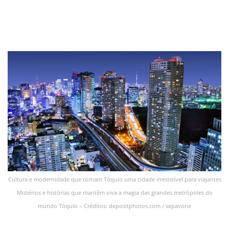
Cultura e modernidade que tornam Tóquio uma cidade irresistível para viajantes
Mistérios e histórias que mantêm viva a magia das grandes metrópoles do
mundo Tóquio – Créditos: depositphotos.com / sepavone