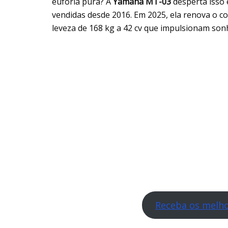
euforia pura? A
Yamaha MT-03
desperta isso 
vendidas desde 2016. Em 2025, ela renova o c
leveza de 168 kg a 42 cv que impulsionam son
Receba os melho