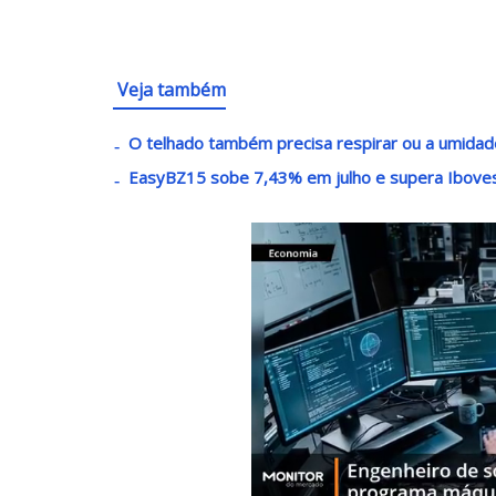
Veja também
O telhado também precisa respirar ou a umidad
EasyBZ15 sobe 7,43% em julho e supera Iboves