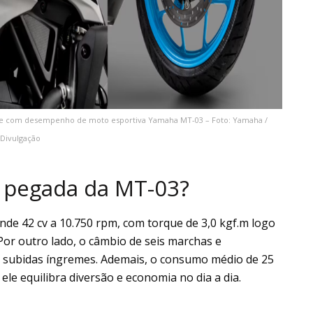
 com desempenho de moto esportiva Yamaha MT-03 – Foto: Yamaha /
Divulgação
 pegada da MT-03?
ende 42 cv a 10.750 rpm, com torque de 3,0 kgf.m logo
Por outro lado, o câmbio de seis marchas e
subidas íngremes. Ademais, o consumo médio de 25
ele equilibra diversão e economia no dia a dia.