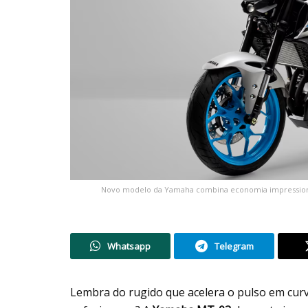
Novo modelo da Yamaha combina economia impression
Whatsapp
Telegram
Lembra do rugido que acelera o pulso em cur