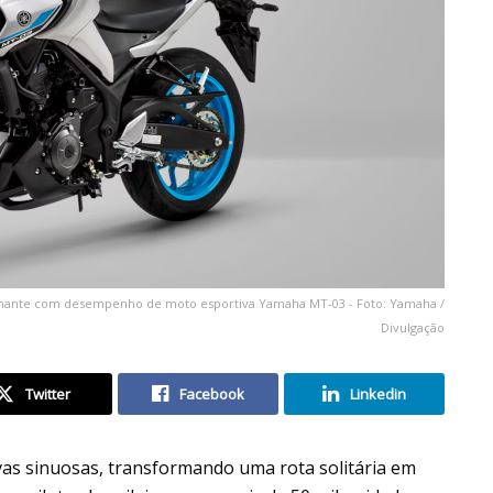
ante com desempenho de moto esportiva Yamaha MT-03 - Foto: Yamaha /
Divulgação
Twitter
Facebook
Linkedin
vas sinuosas, transformando uma rota solitária em