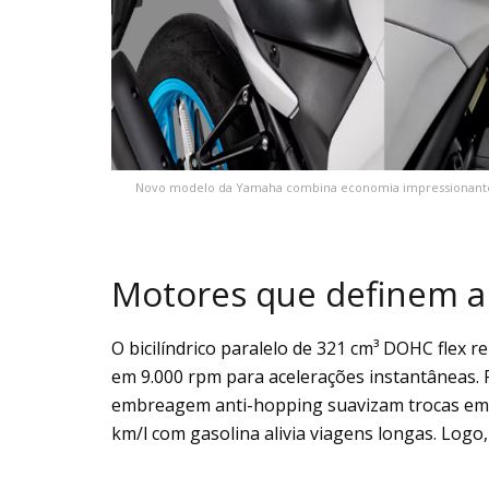
Novo modelo da Yamaha combina economia impressionante
Motores que definem a
O bicilíndrico paralelo de 321 cm³ DOHC flex r
em 9.000 rpm para acelerações instantâneas. 
embreagem anti-hopping suavizam trocas em 
km/l com gasolina alivia viagens longas. Logo, 