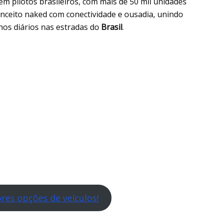
em pilotos brasileiros, com mais de 50 mil unidades
onceito naked com conectividade e ousadia, unindo
hos diários nas estradas do
Brasil
.
res opções de veículos!