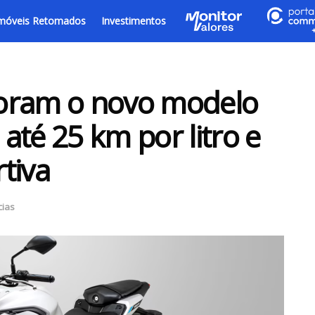
móveis Retomados
Investimentos
oram o novo modelo
até 25 km por litro e
tiva
cias