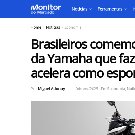
Notícias
Ferramentas
I
Home
Notícias
Economia
Brasileiros comem
da Yamaha que faz 
acelera como espor
Por
Miguel Adonay
04/nov/2025
Em
Economia
,
Notí