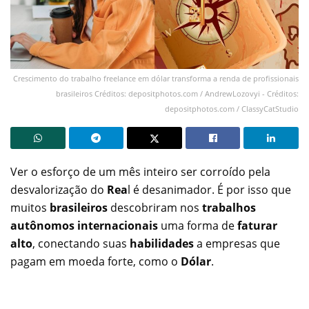
Crescimento do trabalho freelance em dólar transforma a renda de profissionais
brasileiros Créditos: depositphotos.com / AndrewLozovyi - Créditos:
depositphotos.com / ClassyCatStudio
Ver o esforço de um mês inteiro ser corroído pela
desvalorização do
Rea
l é desanimador. É por isso que
muitos
brasileiros
descobriram nos
trabalhos
autônomos internacionais
uma forma de
faturar
alto
, conectando suas
habilidades
a empresas que
pagam em moeda forte, como o
Dólar
.