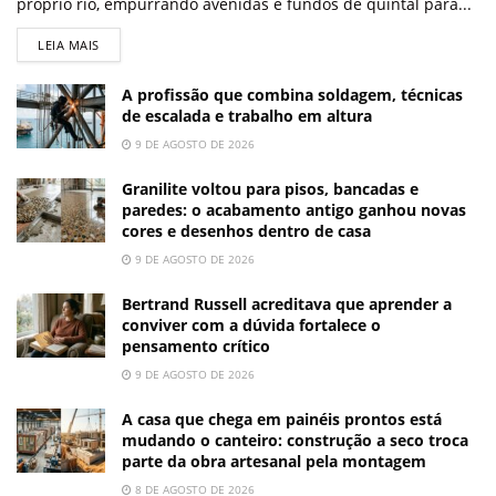
próprio rio, empurrando avenidas e fundos de quintal para...
LEIA MAIS
A profissão que combina soldagem, técnicas
de escalada e trabalho em altura
9 DE AGOSTO DE 2026
Granilite voltou para pisos, bancadas e
paredes: o acabamento antigo ganhou novas
cores e desenhos dentro de casa
9 DE AGOSTO DE 2026
Bertrand Russell acreditava que aprender a
conviver com a dúvida fortalece o
pensamento crítico
9 DE AGOSTO DE 2026
A casa que chega em painéis prontos está
mudando o canteiro: construção a seco troca
parte da obra artesanal pela montagem
8 DE AGOSTO DE 2026