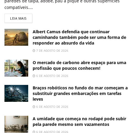
paredes de taipa, adobe, pau a pique e outras superfícies
compatíveis....
LEIA MAIS
Albert Camus defendia que continuar
caminhando também pode ser uma forma de
responder ao absurdo da vida
7 DE AGOSTO DE 2026
O mercado de carbono abre espaço para uma
profissão que poucos conhecem!
6 DE AGOSTO DE 2026
Braços robóticos no fundo do mar começam a
substituir grandes embarcações em tarefas
leves
6 DE AGOSTO DE 2026
A umidade que começa no rodapé pode subir
pela parede mesmo sem vazamentos
6 DE AGOSTO DE 2026