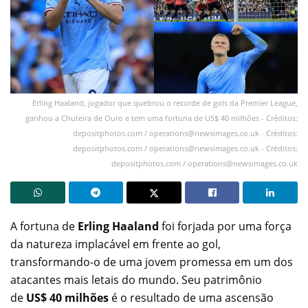
Erling Haaland, jogador que quebrou o recorde de gols da Premier League,
ganhou a Chuteira de Ouro e tem uma fortuna de US$ 40 milhões - Créditos:
depositphotos.com /
operations@newsimages.co.uk
- Créditos:
depositphotos.com /
operations@newsimages.co.uk
- Créditos:
depositphotos.com /
operations@newsimages.co.uk
A fortuna de
Erling Haaland
foi forjada por uma força
da natureza implacável em frente ao gol,
transformando-o de uma jovem promessa em um dos
atacantes mais letais do mundo. Seu patrimônio
de
US$ 40 milhões
é o resultado de uma ascensão