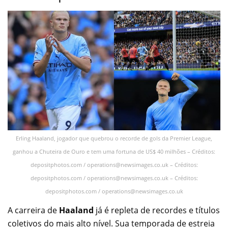
Erling Haaland, jogador que quebrou o recorde de gols da Premier League,
ganhou a Chuteira de Ouro e tem uma fortuna de US$ 40 milhões – Créditos:
depositphotos.com /
operations@newsimages.co.uk
– Créditos:
depositphotos.com /
operations@newsimages.co.uk
– Créditos:
depositphotos.com /
operations@newsimages.co.uk
A carreira de
Haaland
já é repleta de recordes e títulos
coletivos do mais alto nível. Sua temporada de estreia