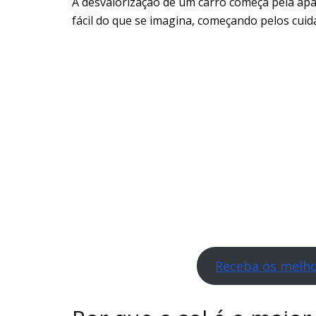
A desvalorização de um carro começa pela apa
fácil do que se imagina, começando pelos cuid
Receba os melho