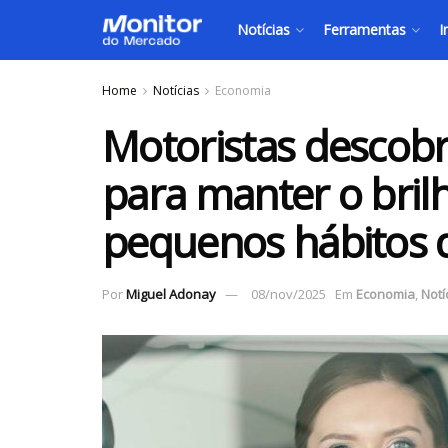
Notícias
Ferramentas
I
Home
Notícias
Economia
Motoristas descob
para manter o bril
pequenos hábitos 
Por
Miguel Adonay
08/nov/2025
Em
Economia
,
Notí