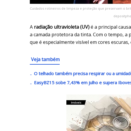
Cuidados rotineiros de limpeza e proteção que preservam o brilh
depositpho
A
radiação ultravioleta (UV)
é a principal caus
a camada protetora da tinta. Com o tempo, a p
que é especialmente visível em cores escuras,
Veja também
O telhado também precisa respirar ou a umidad
EasyBZ15 sobe 7,43% em julho e supera Iboves