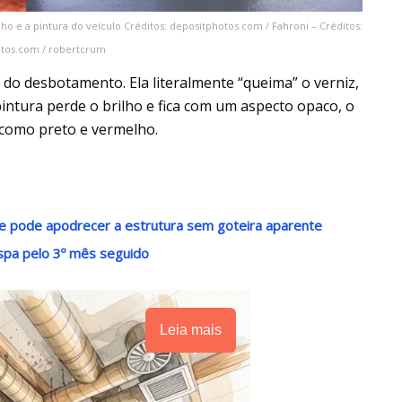
o e a pintura do veículo Créditos: depositphotos.com / Fahroni – Créditos:
tos.com / robertcrum
a do desbotamento. Ela literalmente “queima” o verniz,
intura perde o brilho e fica com um aspecto opaco, o
 como preto e vermelho.
e pode apodrecer a estrutura sem goteira aparente
pa pelo 3º mês seguido
Leia mais