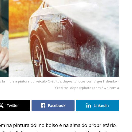
brilho e a pintura do veículo Créditos: depositphotos.com / IgorTishenko -
Créditos: depositphotos.com / welcomia
Twitter
Facebook
Linkedin
em na pintura dói no bolso e na alma do proprietário.