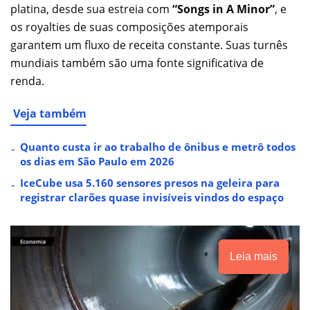
platina, desde sua estreia com
“Songs in A Minor”
, e
os royalties de suas composições atemporais
garantem um fluxo de receita constante. Suas turnês
mundiais também são uma fonte significativa de
renda.
Veja também
Quanto custa ir ao trabalho de ônibus e metrô todos
os dias em São Paulo em 2026
IceCube usa 5.160 sensores presos na geleira para
registrar clarões quase invisíveis vindos do espaço
Leia mais