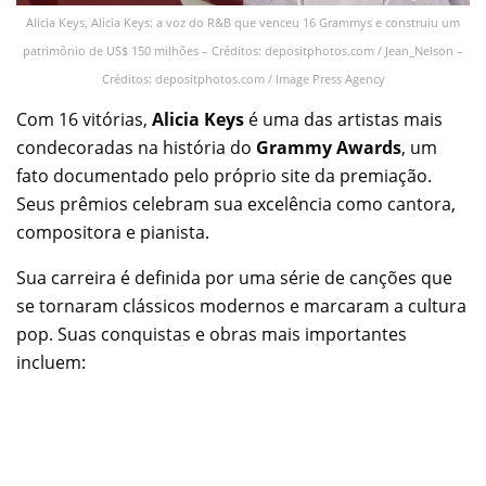
Alicia Keys, Alicia Keys: a voz do R&B que venceu 16 Grammys e construiu um
patrimônio de US$ 150 milhões – Créditos: depositphotos.com / Jean_Nelson –
Créditos: depositphotos.com / Image Press Agency
Com 16 vitórias,
Alicia Keys
é uma das artistas mais
condecoradas na história do
Grammy Awards
, um
fato documentado pelo próprio site da premiação.
Seus prêmios celebram sua excelência como cantora,
compositora e pianista.
Sua carreira é definida por uma série de canções que
se tornaram clássicos modernos e marcaram a cultura
pop. Suas conquistas e obras mais importantes
incluem: