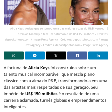
Alicia Keys, Artista que se tornou uma das maiores vozes do R&B, venceu 16
prêmios Grammy e tem um patrimônio de US$ 150 milhões - Créditos:
depositphotos.com / Image Press Agency - Créditos: depositphotos.com / Image
Press Agency - Créditos: depositphotos.com / Image Press Agency
A fortuna de
Alicia Keys
foi construída sobre um
talento musical incomparável, que mescla piano
clássico com a alma do R&B, transformando-a em uma
das artistas mais respeitadas de sua geração. Seu
império de
US$ 150 milhões
é o resultado de uma
carreira aclamada, turnês globais e empreendimentos
inteligentes.