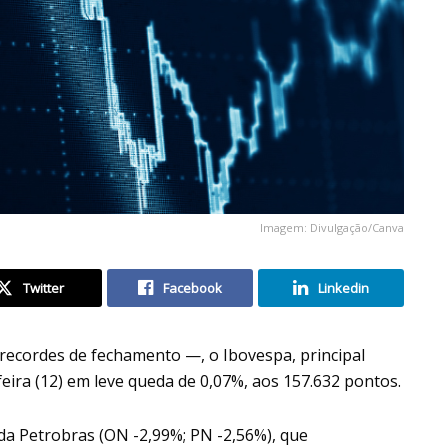
Imagem: Divulgação/Canva
Twitter
Facebook
Linkedin
recordes de fechamento —, o Ibovespa, principal
-feira (12) em leve queda de 0,07%, aos 157.632 pontos.
 da Petrobras (ON -2,99%; PN -2,56%), que