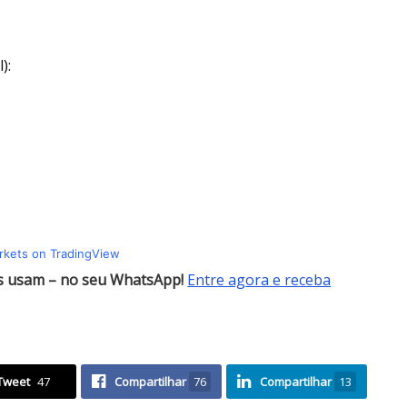
):
arkets on TradingView
es usam – no seu WhatsApp!
Entre agora e receba
Tweet
47
Compartilhar
76
Compartilhar
13