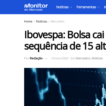
Notícias
Ferramentas
I
Home
Notícias
Mercados
Ibovespa: Bolsa cai
sequência de 15 al
Por
Redação
12/nov/2025
Em
Mercados
,
Notícias