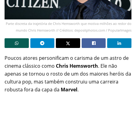
Parte discreta da trajetória de Chris Hemsworth que motiva milhões ao redor do
mundo Chris Hemsworth // Créditos: depositphotos.com / PopularImages
Poucos atores personificam o carisma de um astro de
cinema clássico como
Chris Hemsworth
. Ele não
apenas se tornou o rosto de um dos maiores heróis da
cultura pop, mas também construiu uma carreira
robusta fora da capa da
Marvel
.