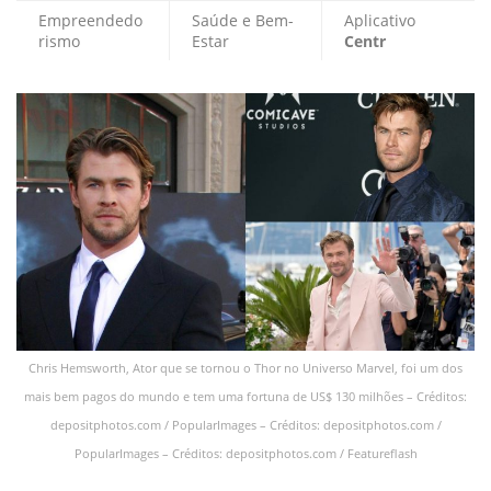
Empreendedo
Saúde e Bem-
Aplicativo
rismo
Estar
Centr
Chris Hemsworth, Ator que se tornou o Thor no Universo Marvel, foi um dos
mais bem pagos do mundo e tem uma fortuna de US$ 130 milhões – Créditos:
depositphotos.com / PopularImages – Créditos: depositphotos.com /
PopularImages – Créditos: depositphotos.com / Featureflash