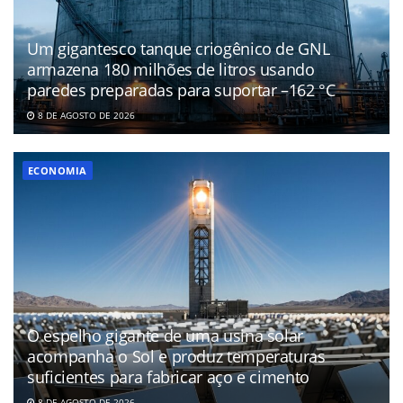
Um gigantesco tanque criogênico de GNL
armazena 180 milhões de litros usando
paredes preparadas para suportar –162 °C
8 DE AGOSTO DE 2026
ECONOMIA
O espelho gigante de uma usina solar
acompanha o Sol e produz temperaturas
suficientes para fabricar aço e cimento
8 DE AGOSTO DE 2026