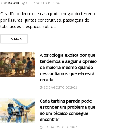
POR
INGRID
6 DE AGOSTO DE 2026
O radônio dentro de casa pode chegar do terreno
por fissuras, juntas construtivas, passagens de
tubulações e espaços sob o...
LEIA MAIS
A psicologia explica por que
tendemos a seguir a opinião
da maioria mesmo quando
desconfiamos que ela está
errada
6 DE AGOSTO DE 2026
Cada turbina parada pode
esconder um problema que
só um técnico consegue
encontrar
5 DE AGOSTO DE 2026