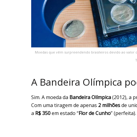
Moedas que vêm surpreendendo brasileiros devido ao valor 
A Bandeira Olímpica po
Sim. A moeda da
Bandeira Olímpica
(2012), a p
Com uma tiragem de apenas
2 milhões
de unid
a
R$ 350
em estado “
Flor de Cunho
” (perfeita).