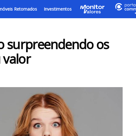
móveis Retomados
Investimentos
o surpreendendo os
 valor