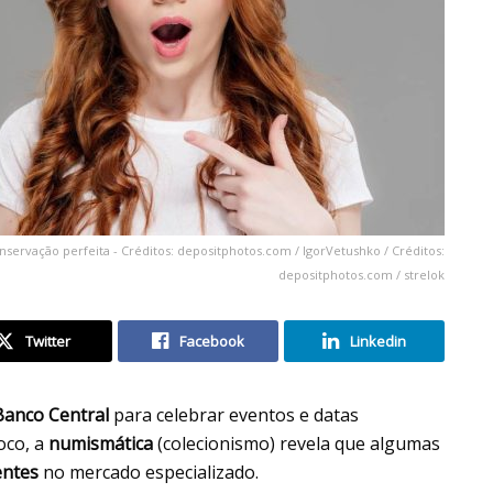
servação perfeita - Créditos: depositphotos.com / IgorVetushko / Créditos:
depositphotos.com / strelok
Twitter
Facebook
Linkedin
Banco Central
para celebrar eventos e datas
oco, a
numismática
(colecionismo) revela que algumas
entes
no mercado especializado.