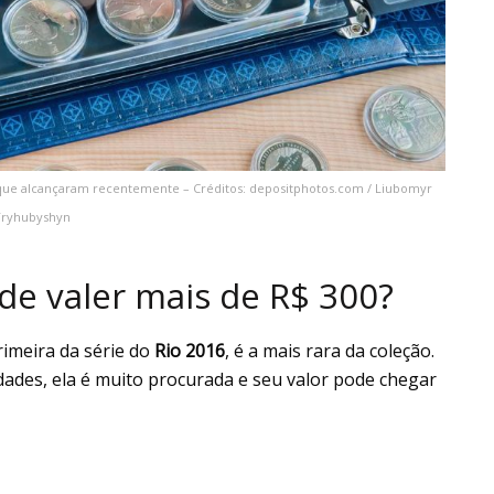
que alcançaram recentemente – Créditos: depositphotos.com / Liubomyr
Tryhubyshyn
de valer mais de R$ 300?
rimeira da série do
Rio 2016
, é a mais rara da coleção.
ades, ela é muito procurada e seu valor pode chegar