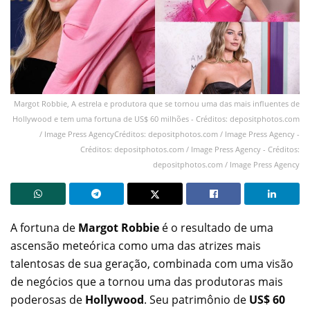
Margot Robbie, A estrela e produtora que se tornou uma das mais influentes de
Hollywood e tem uma fortuna de US$ 60 milhões - Créditos: depositphotos.com
/ Image Press AgencyCréditos: depositphotos.com / Image Press Agency -
Créditos: depositphotos.com / Image Press Agency - Créditos:
depositphotos.com / Image Press Agency
A fortuna de
Margot Robbie
é o resultado de uma
ascensão meteórica como uma das atrizes mais
talentosas de sua geração, combinada com uma visão
de negócios que a tornou uma das produtoras mais
poderosas de
Hollywood
. Seu patrimônio de
US$ 60