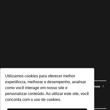
Utilizamos cookies para oferecer melhor
Navegue no site
experiência, melhorar o desempenho, analisar
Últimas notícias
Quem somos
E-books gratuitos
Cursos
como você interage em nosso site e
Política de privacidade
personalizar conteúdo. Ao utilizar este site, você
concorda com o uso de cookies.
Siga nossas redes